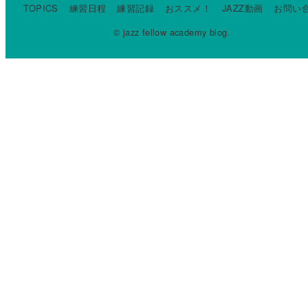
TOPICS
練習日程
練習記録
おススメ！
JAZZ動画
お問い
© jazz fellow academy blog.