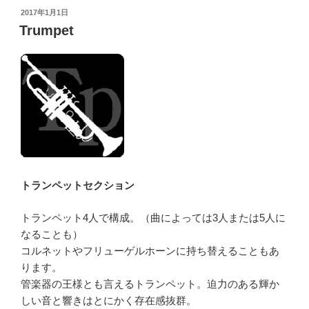
投
2017年1月1日
稿
Trumpet
日:
トランペットセクション
トランペット4人で構成。（曲によっては3人または5人に
なることも）
コルネットやフリューゲルホーンに持ち替えることもあ
ります。
管楽器の王様とも言えるトランペット。迫力のある輝か
しい音と響きはとにかく存在感抜群。