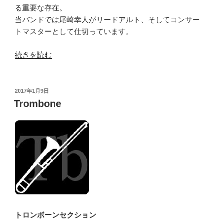
る重要な存在。
当バンドでは尾崎幸人がリードアルト、そしてコンサー
トマスターとして仕切っています。
“Saxophone”
続きを読む
の
投
2017年1月9日
稿
Trombone
日:
トロンボーンセクション