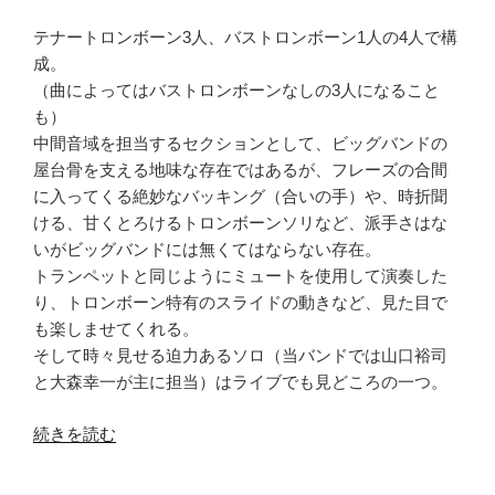
テナートロンボーン3人、バストロンボーン1人の4人で構
成。
（曲によってはバストロンボーンなしの3人になること
も）
中間音域を担当するセクションとして、ビッグバンドの
屋台骨を支える地味な存在ではあるが、フレーズの合間
に入ってくる絶妙なバッキング（合いの手）や、時折聞
ける、甘くとろけるトロンボーンソリなど、派手さはな
いがビッグバンドには無くてはならない存在。
トランペットと同じようにミュートを使用して演奏した
り、トロンボーン特有のスライドの動きなど、見た目で
も楽しませてくれる。
そして時々見せる迫力あるソロ（当バンドでは山口裕司
と大森幸一が主に担当）はライブでも見どころの一つ。
“Trombone”
続きを読む
の