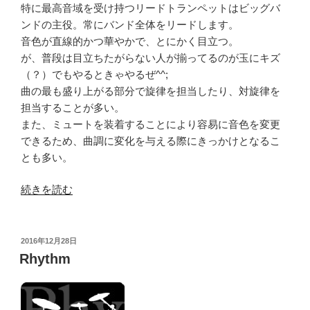
特に最高音域を受け持つリードトランペットはビッグバ
ンドの主役。常にバンド全体をリードします。
音色が直線的かつ華やかで、とにかく目立つ。
が、普段は目立ちたがらない人が揃ってるのが玉にキズ
（？）でもやるときゃやるぜ^^;
曲の最も盛り上がる部分で旋律を担当したり、対旋律を
担当することが多い。
また、ミュートを装着することにより容易に音色を変更
できるため、曲調に変化を与える際にきっかけとなるこ
とも多い。
“Trumpet”
続きを読む
の
投
2016年12月28日
稿
Rhythm
日: