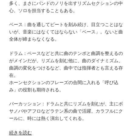
多く、まさにバンドのノリを出すリズムセクションの中
心。ソロを担当することもある。
ベース：曲を通してビートを刻み続け、目立つことはな
いが、音楽にはなくてはならない「ベース」。ないと曲
全体が締まらなくなる。
ドラム：ベースなどと共に曲のテンポと曲調を整えるの
がメインだが、リズムを刻む他に、曲のダイナミズム、
曲調の変化をつけるなど、曲中では指揮者とも言える存
在。
ホーンセクションのフレーズの合間に入れる「呼び込
み」の役割も期待される。
パーカッション：ドラムと共にリズムを刻むが、主にボ
サノバやアフロなどラテン系の曲で活躍。カラフルにク
ールに、時には熱く演出してくれる。
“Rhythm”
続きを読む