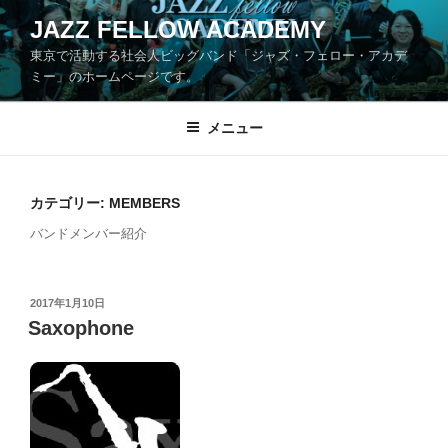
コ
JAZZ FELLOW ACADEMY
ン
東京で活動する社会人ビッグバンド「ジャズ・フェロー・アカデ
テ
ミー」のホームページです。
ン
ツ
メニュー
へ
ス
キ
ッ
カテゴリー:
MEMBERS
プ
バンドメンバー紹介
投
2017年1月10日
稿
Saxophone
日: