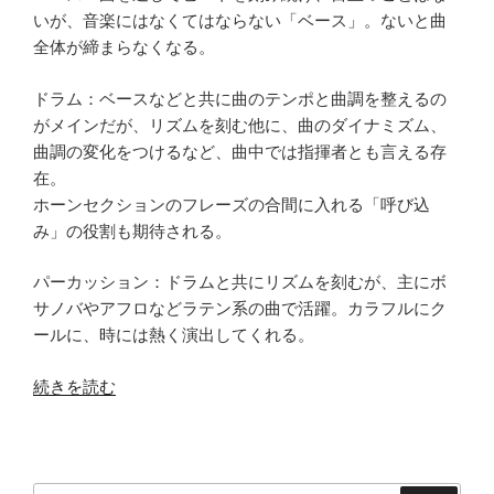
いが、音楽にはなくてはならない「ベース」。ないと曲
全体が締まらなくなる。
ドラム：ベースなどと共に曲のテンポと曲調を整えるの
がメインだが、リズムを刻む他に、曲のダイナミズム、
曲調の変化をつけるなど、曲中では指揮者とも言える存
在。
ホーンセクションのフレーズの合間に入れる「呼び込
み」の役割も期待される。
パーカッション：ドラムと共にリズムを刻むが、主にボ
サノバやアフロなどラテン系の曲で活躍。カラフルにク
ールに、時には熱く演出してくれる。
“Rhythm”
続きを読む
の