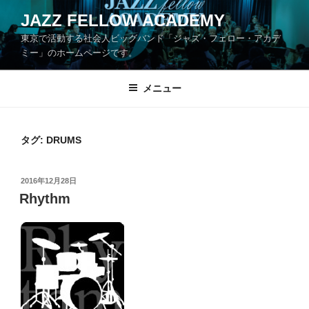
コ
JAZZ FELLOW ACADEMY
ン
東京で活動する社会人ビッグバンド「ジャズ・フェロー・アカデ
テ
ミー」のホームページです。
ン
ツ
メニュー
へ
ス
キ
ッ
タグ:
DRUMS
プ
投
2016年12月28日
稿
Rhythm
日: