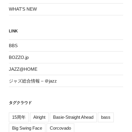
WHAT'S NEW
LINK
BBS
BOZZO.jp
JAZZ@HOME
ジャズ総合情報 – ＠jazz
タグクラウド
15周年
Alright
Basie-Straight Ahead
bass
Big Swing Face
Corcovado