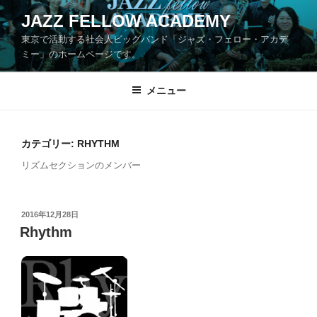
コ
JAZZ FELLOW ACADEMY
ン
東京で活動する社会人ビッグバンド「ジャズ・フェロー・アカデ
テ
ミー」のホームページです。
ン
ツ
メニュー
へ
ス
キ
ッ
カテゴリー:
RHYTHM
プ
リズムセクションのメンバー
投
2016年12月28日
稿
Rhythm
日: