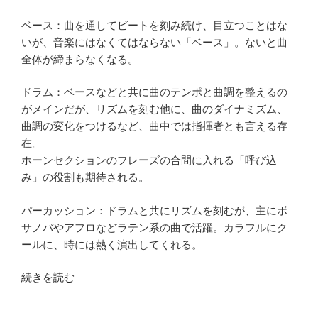
ベース：曲を通してビートを刻み続け、目立つことはな
いが、音楽にはなくてはならない「ベース」。ないと曲
全体が締まらなくなる。
ドラム：ベースなどと共に曲のテンポと曲調を整えるの
がメインだが、リズムを刻む他に、曲のダイナミズム、
曲調の変化をつけるなど、曲中では指揮者とも言える存
在。
ホーンセクションのフレーズの合間に入れる「呼び込
み」の役割も期待される。
パーカッション：ドラムと共にリズムを刻むが、主にボ
サノバやアフロなどラテン系の曲で活躍。カラフルにク
ールに、時には熱く演出してくれる。
“Rhythm”
続きを読む
の