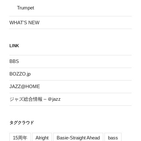
Trumpet
WHAT'S NEW
LINK
BBS
BOZZO.jp
JAZZ@HOME
ジャズ総合情報 – ＠jazz
タグクラウド
15周年
Alright
Basie-Straight Ahead
bass