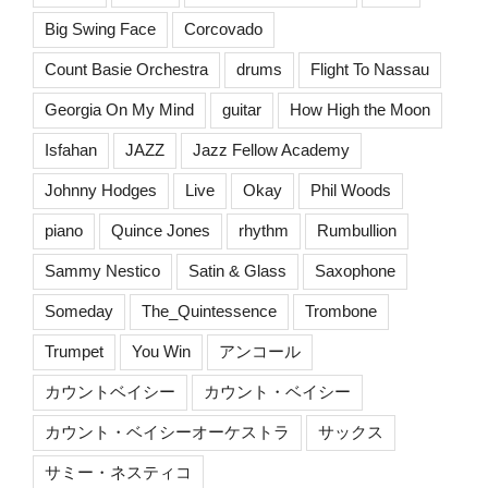
Big Swing Face
Corcovado
Count Basie Orchestra
drums
Flight To Nassau
Georgia On My Mind
guitar
How High the Moon
Isfahan
JAZZ
Jazz Fellow Academy
Johnny Hodges
Live
Okay
Phil Woods
piano
Quince Jones
rhythm
Rumbullion
Sammy Nestico
Satin & Glass
Saxophone
Someday
The_Quintessence
Trombone
Trumpet
You Win
アンコール
カウントベイシー
カウント・ベイシー
カウント・ベイシーオーケストラ
サックス
サミー・ネスティコ