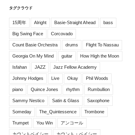
タグクラウド
15周年
Alright
Basie-Straight Ahead
bass
Big Swing Face
Corcovado
Count Basie Orchestra
drums
Flight To Nassau
Georgia On My Mind
guitar
How High the Moon
Isfahan
JAZZ
Jazz Fellow Academy
Johnny Hodges
Live
Okay
Phil Woods
piano
Quince Jones
rhythm
Rumbullion
Sammy Nestico
Satin & Glass
Saxophone
Someday
The_Quintessence
Trombone
Trumpet
You Win
アンコール
カウントベイシー
カウント・ベイシー