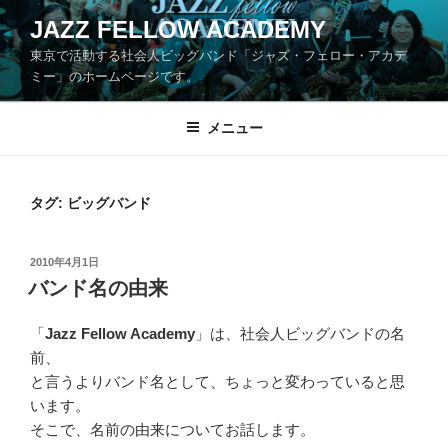
コ
JAZZ FELLOW ACADEMY
ン
東京で活動する社会人ビッグバンド「ジャズ・フェロー・アカデ
テ
ミー」のホームページです。
ン
ツ
メニュー
へ
ス
キ
ッ
タグ:
ビッグバンド
プ
投
2010年4月1日
稿
バンド名の由来
日:
「
Jazz Fellow Academy
」は、社会人ビッグバンドの名
前、
と言うよりバンド名として、ちょっと変わっていると思
います。
そこで、名前の由来についてお話します。