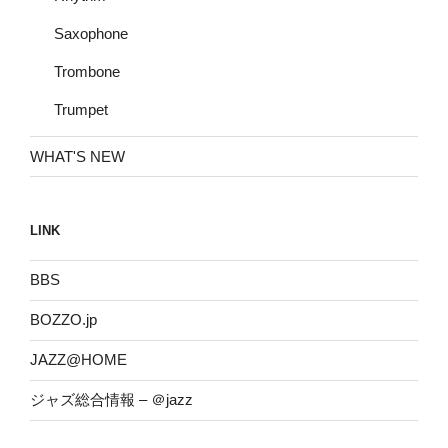
Saxophone
Trombone
Trumpet
WHAT'S NEW
LINK
BBS
BOZZO.jp
JAZZ@HOME
ジャズ総合情報 – ＠jazz