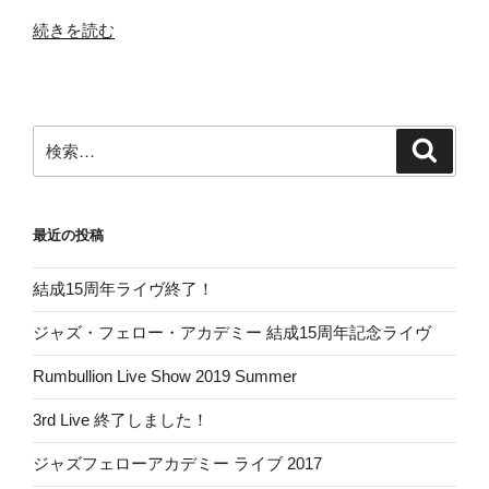
“バ
続きを読む
ン
ド
名
の
検
検
由
索
索:
来”
の
最近の投稿
結成15周年ライヴ終了！
ジャズ・フェロー・アカデミー 結成15周年記念ライヴ
Rumbullion Live Show 2019 Summer
3rd Live 終了しました！
ジャズフェローアカデミー ライブ 2017