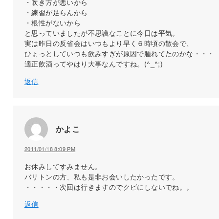
・吹き方が悪いから
・練習が足らんから
・根性がないから
と思っていましたが不思議なことに今日は平気。
実は昨日の反省会はいつもより早く６時頃の散会で、
ひょっとしていつも飲みすぎが原因で腫れてたのかな・・・
適正飲酒ってやはり大事なんですね。(^_^;)
返信
かよこ
2011/01/18 8:09 PM
お休みしてすみません。
バリトンの方、私も是非お会いしたかったです。
・・・・・次回は行きますのでクビにしないでね。。
返信