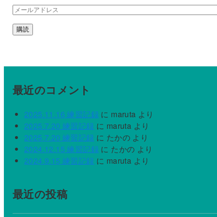
メ
ー
購読
ル
ア
ド
レ
ス
最近のコメント
2025.11.16 練習記録
に
maruta
より
2025.7.20 練習記録
に
maruta
より
2025.7.20 練習記録
に
たかの
より
2024.12.15 練習記録
に
たかの
より
2024.9.15 練習記録
に
maruta
より
最近の投稿