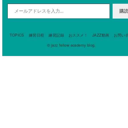
メールアドレスを入力...
購
TOPICS
練習日程
練習記録
おススメ！
JAZZ動画
お問い
© jazz fellow academy blog.