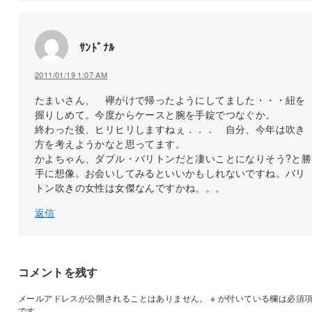
ｻﾝﾄﾞﾅﾙ
2011/01/19 1:07 AM
たまいさん、 襷がけで帰ったようにしてました・・・紐を
握りしめて。今度からケースと腕を手錠でつなぐか。
終わった後、ヒリヒリしますねぇ．．． 自分、今年は吹き
方を考えようかなと思ってます。
かよちゃん、ダブル・バリトンだと凄いことになりそう?と勝
手に想像。お会いしてみるといいかもしれないですね。バリ
トン吹きの女性は女傑なんですかね。。。
返信
コメントを残す
メールアドレスが公開されることはありません。
※
が付いている欄は必須
です