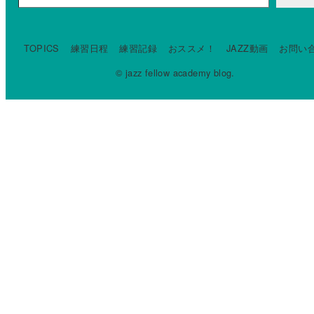
TOPICS
練習日程
練習記録
おススメ！
JAZZ動画
お問い
© jazz fellow academy blog.