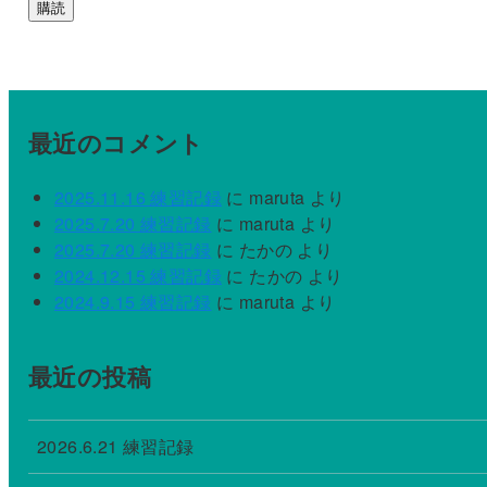
購読
ル
ア
ド
レ
ス
最近のコメント
2025.11.16 練習記録
に
maruta
より
2025.7.20 練習記録
に
maruta
より
2025.7.20 練習記録
に
たかの
より
2024.12.15 練習記録
に
たかの
より
2024.9.15 練習記録
に
maruta
より
最近の投稿
2026.6.21 練習記録