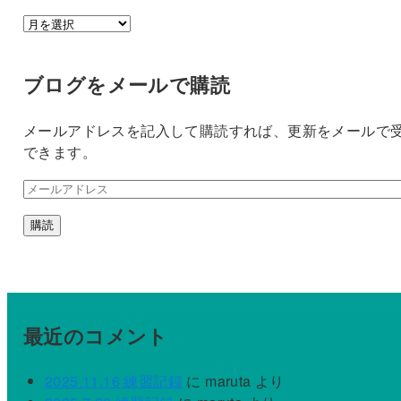
ア
ー
カ
ブログをメールで購読
イ
ブ
メールアドレスを記入して購読すれば、更新をメールで
できます。
メ
ー
購読
ル
ア
ド
レ
ス
最近のコメント
2025.11.16 練習記録
に
maruta
より