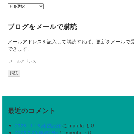
ア
ー
カ
ブログをメールで購読
イ
ブ
メールアドレスを記入して購読すれば、更新をメールで
できます。
メ
ー
購読
ル
ア
ド
レ
ス
最近のコメント
2025.11.16 練習記録
に
maruta
より
2025.7.20 練習記録
に
maruta
より