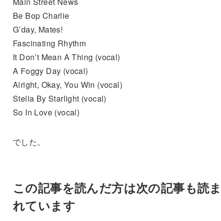
Main Street News
Be Bop Charlie
G’day, Mates!
Fascinating Rhythm
It Don’t Mean A Thing (vocal)
A Foggy Day (vocal)
Alright, Okay, You Win (vocal)
Stella By Starlight (vocal)
So In Love (vocal)
でした。
この記事を読んだ方は次の記事も読
れています