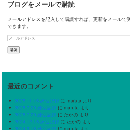
ブログをメールで購読
イ
ブ
メールアドレスを記入して購読すれば、更新をメールで
できます。
メ
ー
購読
ル
ア
ド
レ
ス
最近のコメント
2025.11.16 練習記録
に
maruta
より
2025.7.20 練習記録
に
maruta
より
2025.7.20 練習記録
に
たかの
より
2024.12.15 練習記録
に
たかの
より
2024.9.15 練習記録
に
maruta
より